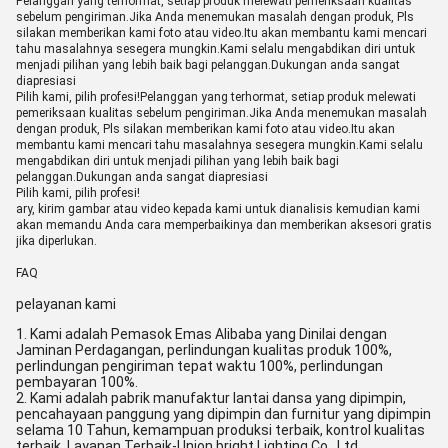
Pelanggan yang terhormat, setiap produk melewati pemeriksaan kualitas
sebelum pengiriman.Jika Anda menemukan masalah dengan produk, Pls
silakan memberikan kami foto atau video.Itu akan membantu kami mencari
tahu masalahnya sesegera mungkin.Kami selalu mengabdikan diri untuk
menjadi pilihan yang lebih baik bagi pelanggan.Dukungan anda sangat
diapresiasi
Pilih kami, pilih profesi!Pelanggan yang terhormat, setiap produk melewati
pemeriksaan kualitas sebelum pengiriman.Jika Anda menemukan masalah
dengan produk, Pls silakan memberikan kami foto atau video.Itu akan
membantu kami mencari tahu masalahnya sesegera mungkin.Kami selalu
mengabdikan diri untuk menjadi pilihan yang lebih baik bagi
pelanggan.Dukungan anda sangat diapresiasi
Pilih kami, pilih profesi!
ary, kirim gambar atau video kepada kami untuk dianalisis kemudian kami
akan memandu Anda cara memperbaikinya dan memberikan aksesori gratis
jika diperlukan.
FAQ
pelayanan kami
1. Kami adalah Pemasok Emas Alibaba yang Dinilai dengan
Jaminan Perdagangan, perlindungan kualitas produk 100%,
perlindungan pengiriman tepat waktu 100%, perlindungan
pembayaran 100%.
2. Kami adalah pabrik manufaktur lantai dansa yang dipimpin,
pencahayaan panggung yang dipimpin dan furnitur yang dipimpin
selama 10 Tahun, kemampuan produksi terbaik, kontrol kualitas
terbaik, Layanan Terbaik-Union bright Lighting Co,. Ltd