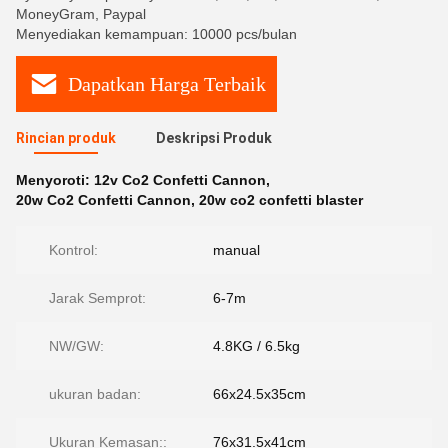
MoneyGram, Paypal
Menyediakan kemampuan: 10000 pcs/bulan
Dapatkan Harga Terbaik
Rincian produk
Deskripsi Produk
Menyoroti:
12v Co2 Confetti Cannon
,
20w Co2 Confetti Cannon
,
20w co2 confetti blaster
Kontrol:
manual
Jarak Semprot:
6-7m
NW/GW:
4.8KG / 6.5kg
ukuran badan:
66x24.5x35cm
Ukuran Kemasan::
76x31.5x41cm