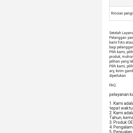
Rincian pengi
Setelah Layan
Pelanggan yan
kami foto ata
bagi pelangga
Pilih kami, p
produk, mohon
pilihan yang l
Pilih kami, pili
ary, kirim ga
diperlukan.
FAQ
pelayanan k
1. Kami ada
tepat waktu
2. Kami adal
Tahun, kemam
3. Produk O
4. Pengalam
5. Penjualan