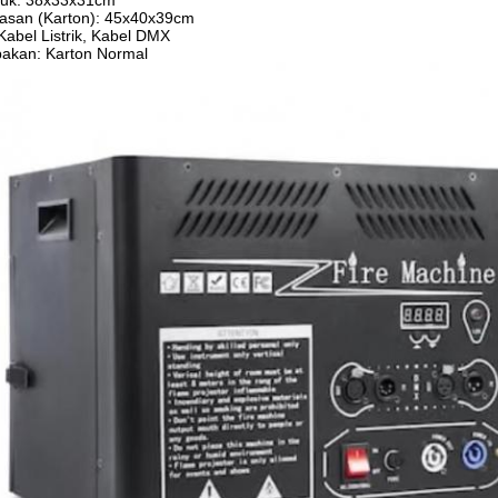
duk: 38x33x31cm
asan (Karton): 45x40x39cm
abel Listrik, Kabel DMX
akan: Karton Normal