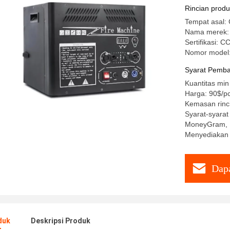
Rincian prod
Tempat asal: 
Nama merek: 
Sertifikasi:
Nomor model
Syarat Pemba
Kuantitas min
Harga: 90$/p
Kemasan rinc
Syarat-syarat
MoneyGram, 
Menyediakan
Dapa
duk
Deskripsi Produk