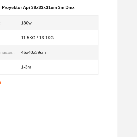
,
Proyektor Api 38x33x31cm 3m Dmx
:
180w
11.5KG / 13.1KG
masan::
45x40x39cm
1-3m
i