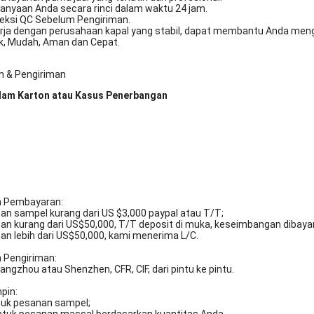
tanyaan Anda secara rinci dalam waktu 24 jam.
peksi QC Sebelum Pengiriman.
erja dengan perusahaan kapal yang stabil, dapat membantu Anda mengi
ik, Mudah, Aman dan Cepat.
 & Pengiriman
lam Karton atau Kasus Penerbangan
n Pembayaran:
an sampel kurang dari US $3,000 paypal atau T/T;
an kurang dari US$50,000, T/T deposit di muka, keseimbangan dibaya
an lebih dari US$50,000, kami menerima L/C.
n Pengiriman:
ngzhou atau Shenzhen, CFR, CIF, dari pintu ke pintu.
pin:
ntuk pesanan sampel;