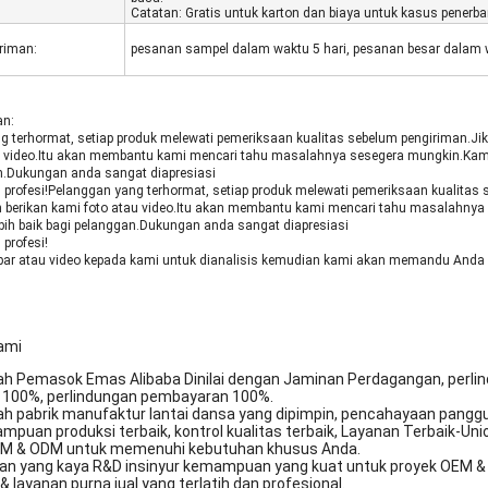
Catatan: Gratis untuk karton dan biaya untuk kasus penerb
riman:
pesanan sampel dalam waktu 5 hari, pesanan besar dalam 
an:
g terhormat, setiap produk melewati pemeriksaan kualitas sebelum pengiriman
u video.Itu akan membantu kami mencari tahu masalahnya sesegera mungkin.Kami s
n.Dukungan anda sangat diapresiasi
ilih profesi!Pelanggan yang terhormat, setiap produk melewati pemeriksaan kual
 berikan kami foto atau video.Itu akan membantu kami mencari tahu masalahnya 
ebih baik bagi pelanggan.Dukungan anda sangat diapresiasi
h profesi!
mbar atau video kepada kami untuk dianalisis kemudian kami akan memandu Anda 
ami
lah Pemasok Emas Alibaba Dinilai dengan Jaminan Perdagangan, perlin
 100%, perlindungan pembayaran 100%.
ah pabrik manufaktur lantai dansa yang dipimpin, pencahayaan panggu
puan produksi terbaik, kontrol kualitas terbaik, Layanan Terbaik-Union
EM & ODM untuk memenuhi kebutuhan khusus Anda.
an yang kaya R&D insinyur kemampuan yang kuat untuk proyek OEM &
 & layanan purna jual yang terlatih dan profesional.