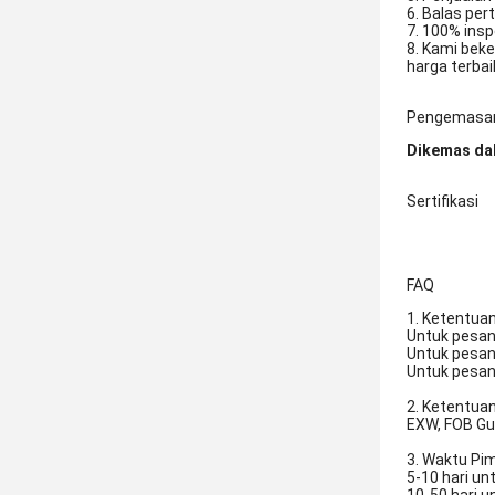
6. Balas per
7. 100% ins
8. Kami bek
harga terba
Pengemasan
Dikemas da
Sertifikasi
FAQ
1. Ketentua
Untuk pesan
Untuk pesan
Untuk pesan
2. Ketentua
EXW, FOB Gua
3. Waktu Pim
5-10 hari u