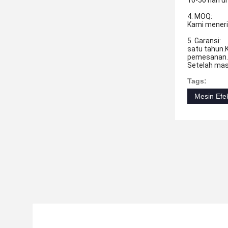
10-50 hari 
4. MOQ:
Kami meneri
5. Garansi:
satu tahun.
pemesanan.
Setelah mas
Tags:
Mesin Ef