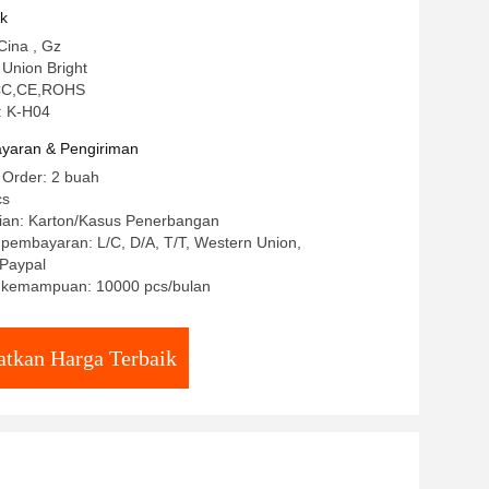
uk
Cina , Gz
Union Bright
 CCC,CE,ROHS
: K-H04
yaran & Pengiriman
 Order: 2 buah
cs
ian: Karton/Kasus Penerbangan
 pembayaran: L/C, D/A, T/T, Western Union,
Paypal
 kemampuan: 10000 pcs/bulan
tkan Harga Terbaik