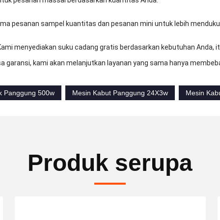
untuk pesanan massal berdasarkan kuantitas Anda.
ma pesanan sampel kuantitas dan pesanan mini untuk lebih mendukun
Kami menyediakan suku cadang gratis berdasarkan kebutuhan Anda, i
a garansi, kami akan melanjutkan layanan yang sama hanya membeba
ek Panggung 500w
Mesin Kabut Panggung 24X3w
Mesin Kab
Produk serupa