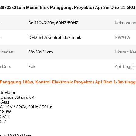
38x33x31cm Mesin Efek Panggung
,
Proyektor Api 3m Dmx 11.5KG
:
Ac 110v/220v, 60HZ/50HZ
Kekuasaan
:
DMX 512/Kontrol Elektronik
NW/GW:
 badan:
38x33x31cm
Ukuran Ke
n Dmx:
7ch
Api Tinggi:
Panggung 180w, Kontrol Elektronik Proyektor Api Dmx 1-3m tingg
5-6 Meter
 Cairan butana x 4
 Atas
C110V / 220V, 60Hz / 50Hz
 180W
X 512
: 7