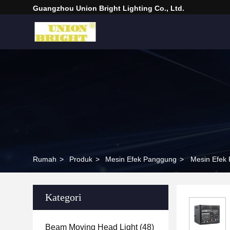
Guangzhou Union Bright Lighting Co., Ltd.
Rumah
>
Produk
>
Mesin Efek Panggung
>
Mesin Efek 
Kategori
Beam Moving Head Light
(48)