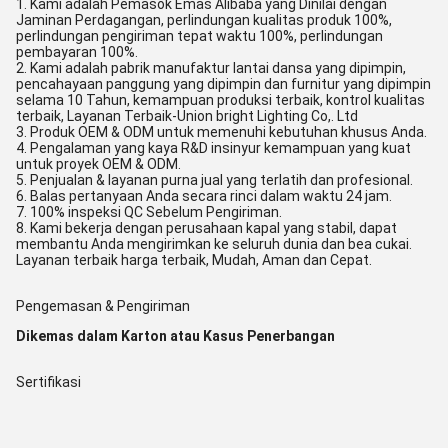
1. Kami adalah Pemasok Emas Alibaba yang Dinilai dengan
Jaminan Perdagangan, perlindungan kualitas produk 100%,
perlindungan pengiriman tepat waktu 100%, perlindungan
pembayaran 100%.
2. Kami adalah pabrik manufaktur lantai dansa yang dipimpin,
pencahayaan panggung yang dipimpin dan furnitur yang dipimpin
selama 10 Tahun, kemampuan produksi terbaik, kontrol kualitas
terbaik, Layanan Terbaik-Union bright Lighting Co,. Ltd
3. Produk OEM & ODM untuk memenuhi kebutuhan khusus Anda.
4. Pengalaman yang kaya R&D insinyur kemampuan yang kuat
untuk proyek OEM & ODM.
5. Penjualan & layanan purna jual yang terlatih dan profesional.
6. Balas pertanyaan Anda secara rinci dalam waktu 24 jam.
7. 100% inspeksi QC Sebelum Pengiriman.
8. Kami bekerja dengan perusahaan kapal yang stabil, dapat
membantu Anda mengirimkan ke seluruh dunia dan bea cukai.
Layanan terbaik harga terbaik, Mudah, Aman dan Cepat.
Pengemasan & Pengiriman
Dikemas dalam Karton atau Kasus Penerbangan
Sertifikasi