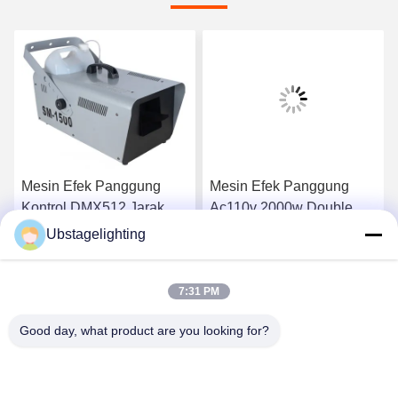
Mesin Efek Panggung
Mesin Efek Panggung
Kontrol DMX512 Jarak
Ac110v 2000w Double
Jauh 50-60m2 1500w
Fan Led Bubble Machine
Ubstagelighting
Mesin Salju
k
Dapatkan Harga Terbaik
Dapatkan Harga Terbaik
7:31 PM
Good day, what product are you looking for?