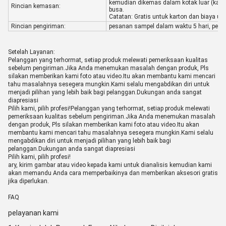
kemudian dikemas dalam kotak luar (kart
Rincian kemasan:
busa.
Catatan: Gratis untuk karton dan biaya u
Rincian pengiriman:
pesanan sampel dalam waktu 5 hari, pesa
Setelah Layanan:
Pelanggan yang terhormat, setiap produk melewati pemeriksaan kualitas
sebelum pengiriman.Jika Anda menemukan masalah dengan produk, Pls
silakan memberikan kami foto atau video.Itu akan membantu kami mencari
tahu masalahnya sesegera mungkin.Kami selalu mengabdikan diri untuk
menjadi pilihan yang lebih baik bagi pelanggan.Dukungan anda sangat
diapresiasi
Pilih kami, pilih profesi!Pelanggan yang terhormat, setiap produk melewati
pemeriksaan kualitas sebelum pengiriman.Jika Anda menemukan masalah
dengan produk, Pls silakan memberikan kami foto atau video.Itu akan
membantu kami mencari tahu masalahnya sesegera mungkin.Kami selalu
mengabdikan diri untuk menjadi pilihan yang lebih baik bagi
pelanggan.Dukungan anda sangat diapresiasi
Pilih kami, pilih profesi!
ary, kirim gambar atau video kepada kami untuk dianalisis kemudian kami
akan memandu Anda cara memperbaikinya dan memberikan aksesori gratis
jika diperlukan.
FAQ
pelayanan kami