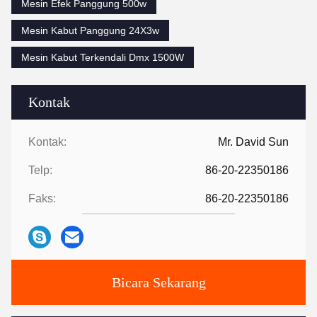
Mesin Efek Panggung 500w
Mesin Kabut Panggung 24X3w
Mesin Kabut Terkendali Dmx 1500W
Kontak
Kontak:
Mr. David Sun
Telp:
86-20-22350186
Faks:
86-20-22350186
Bicara Sekarang