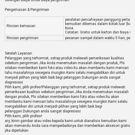
setengah biaya untuk biaya pengiriman.
Pengemasan & Pengiriman
peralatan pencahayaan panggung pertama
kemudian dikemas dalam kotak luar (kart
Rincian kemasan:
busa.
Catatan: Gratis untuk karton dan biaya u
Rincian pengiriman:
pesanan sampel dalam waktu 5 hari, pesa
Setelah Layanan:
Pelanggan yang terhormat, setiap produk melewati pemeriksaan kualitas
sebelum pengiriman.Jika Anda menemukan masalah dengan produk, Pls
silakan memberikan kami foto atau video.Itu akan membantu kami mencari
tahu masalahnya sesegera mungkin.Kami selalu mengabdikan diri untuk
menjadi pilihan yang lebih baik bagi pelanggan.Dukungan anda sangat
diapresiasi
Pilih kami, pilih profesi!Pelanggan yang terhormat, setiap produk melewati
pemeriksaan kualitas sebelum pengiriman.Jika Anda menemukan masalah
dengan produk, Pls silakan memberikan kami foto atau video.Itu akan
membantu kami mencari tahu masalahnya sesegera mungkin.Kami selalu
mengabdikan diri untuk menjadi pilihan yang lebih baik bagi
pelanggan.Dukungan anda sangat diapresiasi
Pilih kami, pilih profesi!
ary, kirim gambar atau video kepada kami untuk dianalisis kemudian kami
akan memandu Anda cara memperbaikinya dan memberikan aksesori gratis
jika diperlukan.