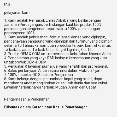
FAQ
pelayanan kami
1. Kami adalah Pemasok Emas Alibaba yang Dinilai dengan
Jaminan Perdagangan, perlindungan kualitas produk 100%,
perlindungan pengiriman tepat waktu 100%, perlindungan
pembayaran 100%.
2. Kami adalah pabrik manufaktur lantai dansa yang dipimpin,
pencahayaan panggung yang dipimpin dan furnitur yang dipimpin
selama 10 Tahun, kemampuan produksi terbaik, kontrol kualitas
terbaik, Layanan Terbaik-Union bright Lighting Co,. Ltd
3. Produk OEM & ODM untuk memenuhi kebutuhan khusus Anda.
4. Pengalaman yang kaya R&D insinyur kemampuan yang kuat
untuk proyek OEM & ODM.
5. Penjualan & layanan purna jual yang terlatih dan profesional.
6. Balas pertanyaan Anda secara rinci dalam waktu 24 jam.
7. 100% inspeksi QC Sebelum Pengiriman.
8. Kami bekerja dengan perusahaan kapal yang stabil, dapat
membantu Anda mengirimkan ke seluruh dunia dan bea cukai.
Layanan terbaik harga terbaik, Mudah, Aman dan Cepat.
Pengemasan & Pengiriman
Dikemas dalam Karton atau Kasus Penerbangan