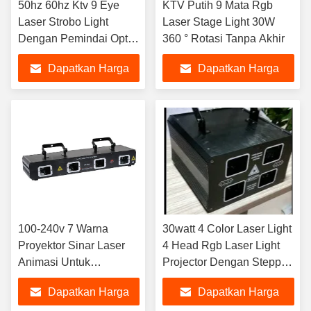
50hz 60hz Ktv 9 Eye
KTV Putih 9 Mata Rgb
Laser Strobo Light
Laser Stage Light 30W
Dengan Pemindai Optik
360 ° Rotasi Tanpa Akhir
Berkecepatan Tinggi
Dapatkan Harga
Dapatkan Harga
Terbaik
Terbaik
100-240v 7 Warna
30watt 4 Color Laser Light
Proyektor Sinar Laser
4 Head Rgb Laser Light
Animasi Untuk
Projector Dengan Stepper
Pertunjukan Panggung
Motor
Dapatkan Harga
Dapatkan Harga