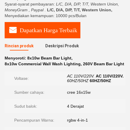
Syarat-syarat pembayaran:
L/C, D/A, D/P, T/T, Western Union,
MoneyGram , Paypal .
L/C, D/A, D/P, T/T, Western Union,
Menyediakan kemampuan: 10000 pcs/Bulan
Dapatkan Harga Terbaik
Rincian produk
Deskripsi Produk
Menyoroti:
8x10w Beam Bar Light
,
8x10w Commercial Wall Wash Lighting
,
260V Beam Bar Light
AC 110V/220V.
AC 110V/220V.
Voltase:
60HZ/50HZ
60HZ/50HZ
Sumber cahaya:
cree 16x15w
Sudut balok:
4 Derajat
Pencampuran Warna:
rgbw 4-in-1