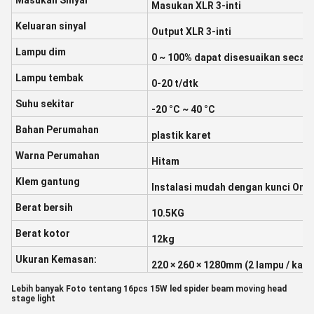
Masukan Sinyal
Masukan XLR 3-inti
Keluaran sinyal
Output XLR 3-inti
Lampu dim
0 ~ 100% dapat disesuaikan secara l
Lampu tembak
0-20 t/dtk
Suhu sekitar
-20 °C ~ 40 °C
Bahan Perumahan
plastik karet
Warna Perumahan
Hitam
Klem gantung
Instalasi mudah dengan kunci Om
Berat bersih
10.5KG
Berat kotor
12kg
Ukuran Kemasan:
220 × 260 × 1280mm (2 lampu / kart
Lebih banyak Foto tentang 16pcs 15W led spider beam moving head
stage light