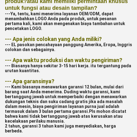
produk?atau kami memiliki permintaan khusus
untuk fungsi atau desain tampilan?
---
Ya, tentu, kami menerima layanan OEM/ODM, dapat
menambahkan LOGO Anda pada produk, untuk pesanan
pertama kali, kami akan mengenakan biaya tambahan untuk
pencetakan LOGO.
--- Apa jenis colokan yang Anda miliki?
--- EL pasokan pencahayaan panggung Amerika, Eropa, Inggris
colokan dan sebagainya.
--- Apa waktu produksi dan waktu pengiriman?
--- Biasanya hanya sekitar 3-15 hari kerja. itu tergantung pada
urutan kuantitas.
--- Apa garansinya?
--- Kami biasanya menawarkan garansi 12 bulan, mulai dari
barang saat Anda menerima. Duding waktu garansi, kami
bertanggung jawab untuk memperbaiki dengan menawarkan
dukungan teknis dan suku cadang gratis jika ada masalah
dalam mesin, biaya pengiriman layanan purna jual adalah
termasuk dalam 3 bulan pertama garansi.Pls mohon dicatat
bahwa kami tidak bertanggung jawab atas kerusakan atau
kecelakaan perilaku manusia.
2 tahun, garansi 3 tahun kami juga menyediakan, harga
berbeda.