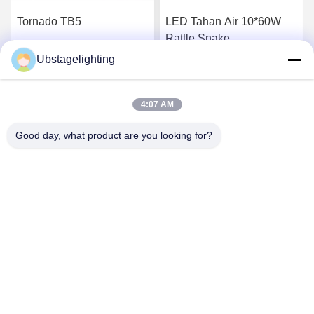
Tornado TB5
LED Tahan Air 10*60W
Rattle Snake
Ubstagelighting
Dapatkan Harga
Dapatkan Harga
4:07 AM
Terbaik
Terbaik
Good day, what product are you looking for?
Guangzhou Union Bright Lighting Co., Ltd.
Union-Bright@hotmail.com
86-20-22350186
Jalan Industri HongXing No.11, Kota Shijing, Distrik
Baiyun, Guangzhou, 510430, Cina