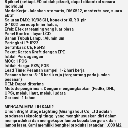
8 piksel (setiap LED adalah piksel), dapat dikontrol secara
individual
Mode Kerja: Jalankan otomatis, DMX512, master/slave, suara
aktif
Saluran DMX: 10/38 CH, konektor XLR 3-pin
0-100% peredup linier halus,
Efek: Efek streaming yang luar biasa
Panel Kontrol: layar LCD
Bahan Tubuh Lampu: Aluminium
Peringkat IP: IP22
Sertifikasi: CE, RoHS
Paket: Karton Kraft dengan EPE
Istilah Perdagangan
MOQ: 1 PCS
Istilah Harga: EXW, FOB
Lead Time: Pesanan sampel: 1-2 hari kerja
Pesanan besar: 3-15 hari kerja (tergantung pada jumlah
pesanan)
OEM: Dapat diterima
Metode pengiriman: Dengan mengungkapkan (FedEx, DHL,
UPS), melalui laut, melalui udara
Garansi: 1 tahun
MENGAPA MEMILIH KAMI?
Union Bright Stage Lighting (Guangzhou) Co, Ltd adalah
produsen teknologi tinggi yang mengkhususkan diri dalam
memproduksi dan mengekspor lampu kepala bergerak dan
lampu laser.Kami memiliki bengkel produksi standar 1.000 M2,