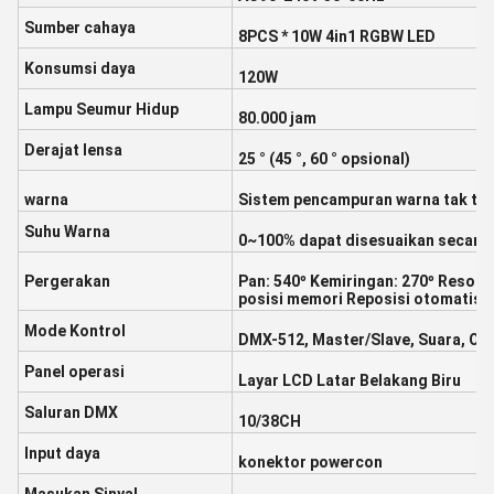
Sumber cahaya
8PCS * 10W 4in1 RGBW LED
Konsumsi daya
120W
Lampu Seumur Hidup
80.000 jam
Derajat lensa
25 ° (45 °, 60 ° opsional)
warna
Sistem pencampuran warna tak te
Suhu Warna
0~100% dapat disesuaikan secara 
Pergerakan
Pan: 540º Kemiringan: 270º Resolusi
posisi memori Reposisi otomatis s
Mode Kontrol
DMX-512, Master/Slave, Suara, Ot
Panel operasi
Layar LCD Latar Belakang Biru
Saluran DMX
10/38CH
Input daya
konektor powercon