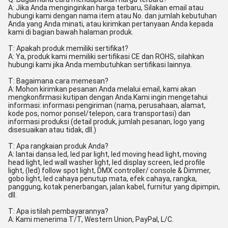
A: Jika Anda menginginkan harga terbaru, Silakan email atau
hubungi kami dengan nama item atau No. dan jumlah kebutuhan
Anda yang Anda minati, atau kirimkan pertanyaan Anda kepada
kami di bagian bawah halaman produk.
T: Apakah produk memiliki sertifikat?
A: Ya, produk kami memiliki sertifikasi CE dan ROHS, silahkan
hubungi kami jika Anda membutuhkan sertifikasi lainnya.
T: Bagaimana cara memesan?
A: Mohon kirimkan pesanan Anda melalui email, kami akan
mengkonfirmasi kutipan dengan Anda.Kami ingin mengetahui
informasi: informasi pengiriman (nama, perusahaan, alamat,
kode pos, nomor ponsel/telepon, cara transportasi) dan
informasi produksi (detail produk, jumlah pesanan, logo yang
disesuaikan atau tidak, dll.)
T: Apa rangkaian produk Anda?
A: lantai dansa led, led par light, led moving head light, moving
head light, led wall washer light, led display screen, led profile
light, (led) follow spot light, DMX controller/ console & Dimmer,
gobo light, led cahaya penutup mata, efek cahaya, rangka,
panggung, kotak penerbangan, jalan kabel, furnitur yang dipimpin,
dll.
T: Apa istilah pembayarannya?
A: Kami menerima T/T, Western Union, PayPal, L/C.