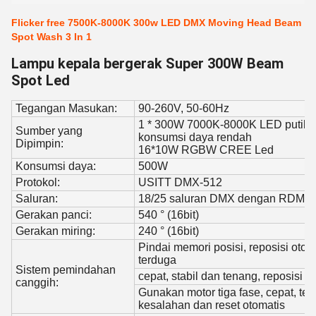
Flicker free 7500K-8000K 300w LED DMX Moving Head Beam
Spot Wash 3 In 1
Lampu kepala bergerak Super 300W Beam
Spot Led
Tegangan Masukan:
90-260V, 50-60Hz
1 * 300W 7000K-8000K LED putih, 
Sumber yang
konsumsi daya rendah
Dipimpin:
16*10W RGBW CREE Led
Konsumsi daya:
500W
Protokol:
USITT DMX-512
Saluran:
18/25 saluran DMX dengan RDM
Gerakan panci:
540 ° (16bit)
Gerakan miring:
240 ° (16bit)
Pindai memori posisi, reposisi otom
terduga
Sistem pemindahan
cepat, stabil dan tenang, reposisi 
canggih:
Gunakan motor tiga fase, cepat, te
kesalahan dan reset otomatis