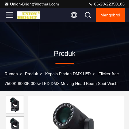
Union-Bright@hotmail.com
86-20-22350186
Mengobrol
Produk
Rumah
>
Produk
>
Kepala Pindah DMX LED
>
Flicker free
7500K-8000K 300w LED DMX Moving Head Beam Spot Wash 3
In 1