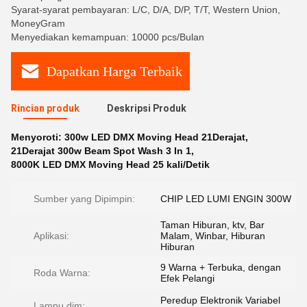
Syarat-syarat pembayaran: L/C, D/A, D/P, T/T, Western Union,
MoneyGram
Menyediakan kemampuan: 10000 pcs/Bulan
Dapatkan Harga Terbaik
Rincian produk
Deskripsi Produk
Menyoroti:
300w LED DMX Moving Head 21Derajat
,
21Derajat 300w Beam Spot Wash 3 In 1
,
8000K LED DMX Moving Head 25 kali/Detik
Sumber yang Dipimpin:
CHIP LED LUMI ENGIN 300W
Taman Hiburan, ktv, Bar
Aplikasi:
Malam, Winbar, Hiburan
Hiburan
9 Warna + Terbuka, dengan
Roda Warna:
Efek Pelangi
Peredup Elektronik Variabel
Lampu dim: