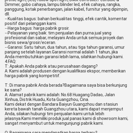
Dimmer, gobo cahaya, lampu blinder led, efek cahaya, rangka,
panggung, kotak penerbangan, jalan kabel, furnitur yang dipimpin,
dll.
--Kualitas bagus: bahan berkualitas tinggi, efek cantik, komentar
positif dari pelanggan kami.
--Harga bagus: harga pabrik grosir.
--Pelayanan yang baik: tim penjualan dan purna jual yang
profesional dan sabar, melayani Anda untuk semua proyek dan
bisnis sewa/grosir/eceran.
--Garansi: Satu tahun, dua tahun, atau tiga tahun garansi, umur
panjang setelah layanan.Garansi normal adalah 1 tahun, jika
Anda membutuhkan garansi lebih lama, silahkan hubungi kami.
4.FAQ:
T: Apakah Anda pabrik atau perusahaan dagang?
A: Kami adalah produsen dengan kualifikasi ekspor, memberikan
harga pabrik yang kompetitif.
T: Di mana pabrik Anda berada?Bagaimana saya bisa berkunjung
ke sana?
A: Alamat pabrik kami adalah: No.68 Huagang Dadao, Jalan
Xinhua, Distrik Huadu, Kota Guangzhou, Cina.
Kami dekat dengan Bandara Baiyun Guangzhou dan stasiun
kereta bawah tanah Guangzhou utara, kami dapat menjemput
Anda, silakan hubungi tim penjualan kami untuk lebih
jelasnya.Kami memiliki produk jual panas kami di showroom kami,
sangat menyambut untuk mengunjungi pabrik kami.
Q: Bagaimana cara mendapatkan harga terbaru?