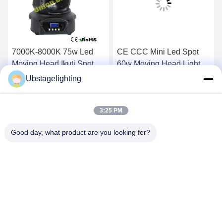
7000K-8000K 75w Led
CE CCC Mini Led Spot
Moving Head Ikuti Spot
60w Moving Head Light
Light Untuk Panggung
Konsumsi Daya Rendah
Ubstagelighting
k
Dapatkan Harga Terbaik
Dapatkan Harga Terbaik
3:25 PM
Good day, what product are you looking for?
Guangzhou Union Bright Lighting Co., Ltd.
Union-Bright@hotmail.com
86-20-22350186