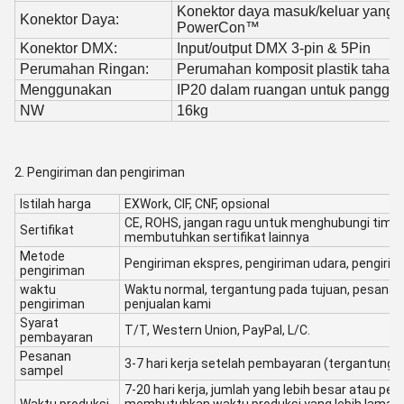
Konektor daya masuk/keluar yang 
Konektor Daya:
PowerCon™
Konektor DMX:
Input/output DMX 3-pin & 5Pin
Perumahan Ringan:
Perumahan komposit plastik tahan
Menggunakan
IP20 dalam ruangan untuk panggung,
NW
16kg
2. Pengiriman dan pengiriman
Istilah harga
EXWork, CIF, CNF, opsional
CE, ROHS, jangan ragu untuk menghubungi tim pe
Sertifikat
membutuhkan sertifikat lainnya
Metode
Pengiriman ekspres, pengiriman udara, pengirim
pengiriman
waktu
Waktu normal, tergantung pada tujuan, pesanan
pengiriman
penjualan kami
Syarat
T/T, Western Union, PayPal, L/C.
pembayaran
Pesanan
3-7 hari kerja setelah pembayaran (tergantung 
sampel
7-20 hari kerja, jumlah yang lebih besar atau 