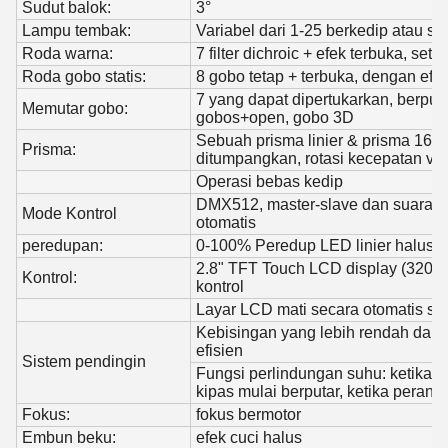
Sudut balok:
3°
Lampu tembak:
Variabel dari 1-25 berkedip atau st
Roda warna:
7 filter dichroic + efek terbuka, se
Roda gobo statis:
8 gobo tetap + terbuka, dengan efe
7 yang dapat dipertukarkan, berputa
Memutar gobo:
gobos+open, gobo 3D
Sebuah prisma linier & prisma 16 d
Prisma:
ditumpangkan, rotasi kecepatan var
Operasi bebas kedip
DMX512, master-slave dan suara di
Mode Kontrol
otomatis
peredupan:
0-100% Peredup LED linier halus
2.8" TFT Touch LCD display (320*2
Kontrol:
kontrol
Layar LCD mati secara otomatis set
Kebisingan yang lebih rendah dan
efisien
Sistem pendingin
Fungsi perlindungan suhu: ketika 
kipas mulai berputar, ketika perang
Fokus:
fokus bermotor
Embun beku:
efek cuci halus