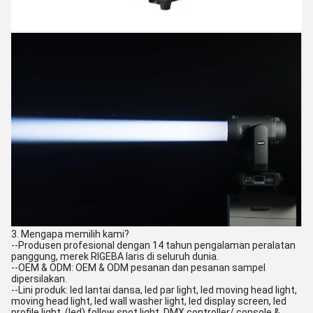
3. Mengapa memilih kami?
--Produsen profesional dengan 14 tahun pengalaman peralatan
panggung, merek RIGEBA laris di seluruh dunia.
--OEM & ODM: OEM & ODM pesanan dan pesanan sampel
dipersilakan.
--Lini produk: led lantai dansa, led par light, led moving head light,
moving head light, led wall washer light, led display screen, led
profile light, (led) follow spot light, DMX controller/ console &