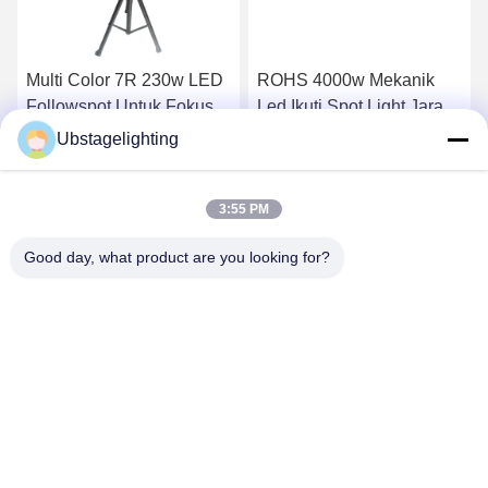
Multi Color 7R 230w LED
ROHS 4000w Mekanik
Followspot Untuk Fokus
Led Ikuti Spot Light Jarak
Bukaan
Proyeksi 300m
Ubstagelighting
k
Dapatkan Harga Terbaik
Dapatkan Harga Terbaik
3:55 PM
Good day, what product are you looking for?
Guangzhou Union Bright Lighting Co., Ltd.
Union-Bright@hotmail.com
86-20-22350186
Jalan Industri HongXing No.11, Kota Shijing, Distrik