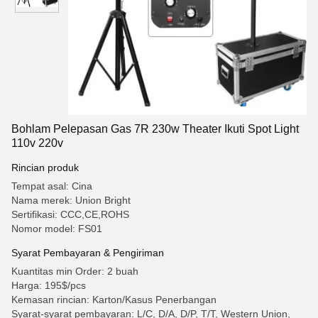
Bohlam Pelepasan Gas 7R 230w Theater Ikuti Spot Light
110v 220v
Rincian produk
Tempat asal: Cina
Nama merek: Union Bright
Sertifikasi: CCC,CE,ROHS
Nomor model: FS01
Syarat Pembayaran & Pengiriman
Kuantitas min Order: 2 buah
Harga: 195$/pcs
Kemasan rincian: Karton/Kasus Penerbangan
Syarat-syarat pembayaran: L/C, D/A, D/P, T/T, Western Union,