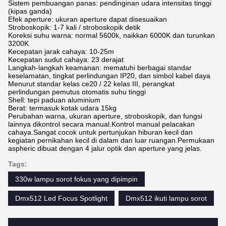
Sistem pembuangan panas: pendinginan udara intensitas tinggi
(kipas ganda)
Efek aperture: ukuran aperture dapat disesuaikan
Stroboskopik: 1-7 kali / stroboskopik detik
Koreksi suhu warna: normal 5600k, naikkan 6000K dan turunkan
3200K
Kecepatan jarak cahaya: 10-25m
Kecepatan sudut cahaya: 23 derajat
Langkah-langkah keamanan: mematuhi berbagai standar
keselamatan, tingkat perlindungan IP20, dan simbol kabel daya
Menurut standar kelas ce20 / 22 kelas III, perangkat
perlindungan pemutus otomatis suhu tinggi
Shell: tepi paduan aluminium
Berat: termasuk kotak udara 15kg
Perubahan warna, ukuran aperture, stroboskopik, dan fungsi
lainnya dikontrol secara manual.Kontrol manual pelacakan
cahaya.Sangat cocok untuk pertunjukan hiburan kecil dan
kegiatan pernikahan kecil di dalam dan luar ruangan.Permukaan
aspheric dibuat dengan 4 jalur optik dan aperture yang jelas.
Tags:
330w lampu sorot fokus yang dipimpin
Dmx512 Led Focus Spotlight
Dmx512 ikuti lampu sorot