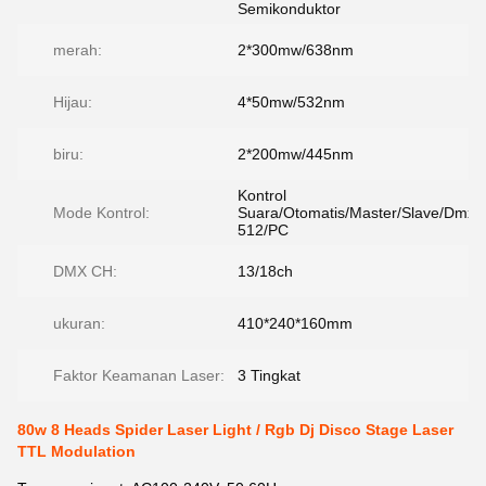
Semikonduktor
merah:
2*300mw/638nm
Hijau:
4*50mw/532nm
biru:
2*200mw/445nm
Kontrol
Mode Kontrol:
Suara/Otomatis/Master/Slave/Dmx
512/PC
DMX CH:
13/18ch
ukuran:
410*240*160mm
Faktor Keamanan Laser:
3 Tingkat
80w 8 Heads Spider Laser Light / Rgb Dj Disco Stage Laser
TTL Modulation