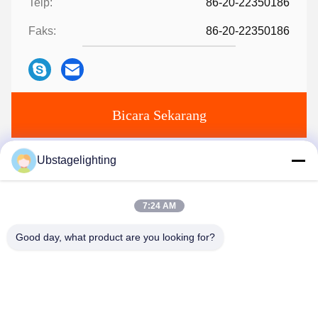
Telp:
86-20-22350186
Faks:
86-20-22350186
Bicara Sekarang
Ubstagelighting
Kirimkan surat.
7:24 AM
Good day, what product are you looking for?