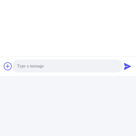
Kirim
Produk serupa
Photo
Video Call
Audio Call
Proyektor Laser Animasi
6 Kepala 30w RGB Penuh
RGB 100-240v 3d
Warna Proyektor Laser