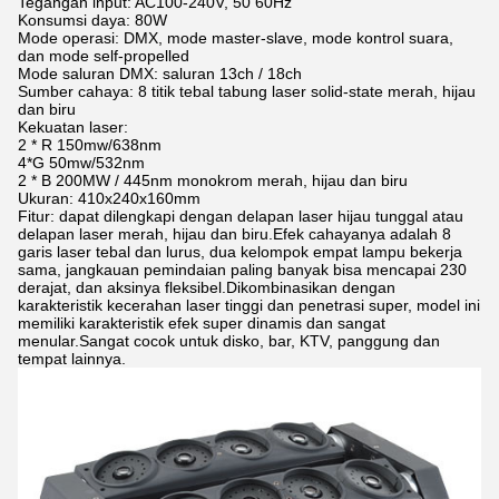
Tegangan input: AC100-240V, 50 60Hz
Konsumsi daya: 80W
Mode operasi: DMX, mode master-slave, mode kontrol suara,
dan mode self-propelled
Mode saluran DMX: saluran 13ch / 18ch
Sumber cahaya: 8 titik tebal tabung laser solid-state merah, hijau
dan biru
Kekuatan laser:
2 * R 150mw/638nm
4*G 50mw/532nm
2 * B 200MW / 445nm monokrom merah, hijau dan biru
Ukuran: 410x240x160mm
Fitur: dapat dilengkapi dengan delapan laser hijau tunggal atau
delapan laser merah, hijau dan biru.Efek cahayanya adalah 8
garis laser tebal dan lurus, dua kelompok empat lampu bekerja
sama, jangkauan pemindaian paling banyak bisa mencapai 230
derajat, dan aksinya fleksibel.Dikombinasikan dengan
karakteristik kecerahan laser tinggi dan penetrasi super, model ini
memiliki karakteristik efek super dinamis dan sangat
menular.Sangat cocok untuk disko, bar, KTV, panggung dan
tempat lainnya.