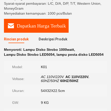
Syarat-syarat pembayaran: L/C, D/A, D/P, T/T, Western Union,
MoneyGram
Menyediakan kemampuan: 1000 pcs/Bulan
Dapatkan Harga Terbaik
Rincian produk
Deskripsi Produk
Menyoroti:
Lampu Disko Strobo 1000watt
,
Lampu Disko Strobo LED5054
,
lampu pesta disko LED5054
Model:
K01
AC 110V/220V.
AC 110V/220V.
Voltase:
60HZ/50HZ
60HZ/50HZ
Ukuran:
54X32X22.5cm
GW:
9 KG