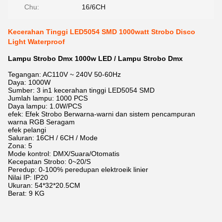
Chu:
16/6CH
Kecerahan Tinggi LED5054 SMD 1000watt Strobo Disco
Light Waterproof
Lampu Strobo Dmx 1000w LED / Lampu Strobo Dmx
Tegangan: AC110V ~ 240V 50-60Hz
Daya: 1000W
Sumber: 3 in1 kecerahan tinggi LED5054 SMD
Jumlah lampu: 1000 PCS
Daya lampu: 1.0W/PCS
efek: Efek Strobo Berwarna-warni dan sistem pencampuran
warna RGB Seragam
efek pelangi
Saluran: 16CH / 6CH / Mode
Zona: 5
Mode kontrol: DMX/Suara/Otomatis
Kecepatan Strobo: 0~20/S
Peredup: 0-100% peredupan elektroeik linier
Nilai IP: IP20
Ukuran: 54*32*20.5CM
Berat: 9 KG