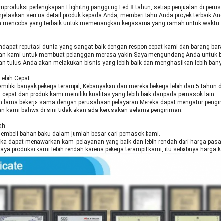
produksi perlengkapan Llighitng panggung Led 8 tahun, setiap penjualan di perus
jelaskan semua detail produk kepada Anda, memberi tahu Anda proyek terbaik.An
 mencoba yang terbaik untuk memenangkan kerjasama yang ramah untuk waktu 
dapat reputasi dunia yang sangat baik dengan respon cepat kami dan barang-baran
juan kami untuk membuat pelanggan merasa yakin.Saya mengundang Anda untuk 
n tulus.Anda akan melakukan bisnis yang lebih baik dan menghasilkan lebih bany
Lebih Cepat
miliki banyak pekerja terampil, Kebanyakan dari mereka bekerja lebih dari 5 tahun di
h cepat dan produk kami memiliki kualitas yang lebih baik daripada pemasok lain.
ah lama bekerja sama dengan perusahaan pelayaran.Mereka dapat mengatur pengi
n kami bahwa di sini tidak akan ada kerusakan selama pengiriman.
ah
embeli bahan baku dalam jumlah besar dari pemasok kami.
ka dapat menawarkan kami pelayanan yang baik dan lebih rendah dari harga pasa
 biaya produksi kami lebih rendah karena pekerja terampil kami, itu sebabnya harga