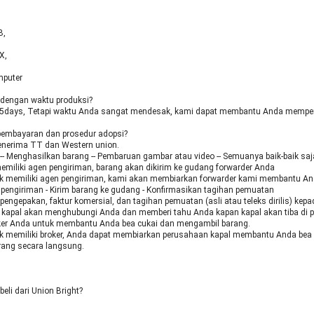
B,
X,
mputer
dengan waktu produksi?
5days, Tetapi waktu Anda sangat mendesak, kami dapat membantu Anda memper
 pembayaran dan prosedur adopsi?
nerima TT dan Western union.
-- Menghasilkan barang -- Pembaruan gambar atau video -- Semuanya baik-baik saj
emiliki agen pengiriman, barang akan dikirim ke gudang forwarder Anda
ak memiliki agen pengiriman, kami akan membiarkan forwarder kami membantu A
pengiriman - Kirim barang ke gudang - Konfirmasikan tagihan pemuatan
r pengepakan, faktur komersial, dan tagihan pemuatan (asli atau teleks dirilis) kep
 kapal akan menghubungi Anda dan memberi tahu Anda kapan kapal akan tiba di 
oker Anda untuk membantu Anda bea cukai dan mengambil barang.
ak memiliki broker, Anda dapat membiarkan perusahaan kapal membantu Anda bea
ang secara langsung.
li dari Union Bright?