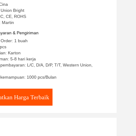
Cina
Union Bright
CCC, CE, ROHS
 Martin
yaran & Pengiriman
 Order: 1 buah
/pcs
ian: Karton
man: 5-8 hari kerja
 pembayaran: L/C, D/A, D/P, T/T, Western Union,
 kemampuan: 1000 pcs/Bulan
tkan Harga Terbaik