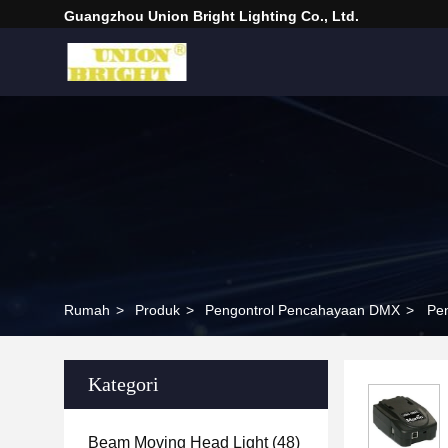
Guangzhou Union Bright Lighting Co., Ltd.
Rumah
>
Produk
>
Pengontrol Pencahayaan DMX
>
Pe
Kategori
Beam Moving Head Light
(48)