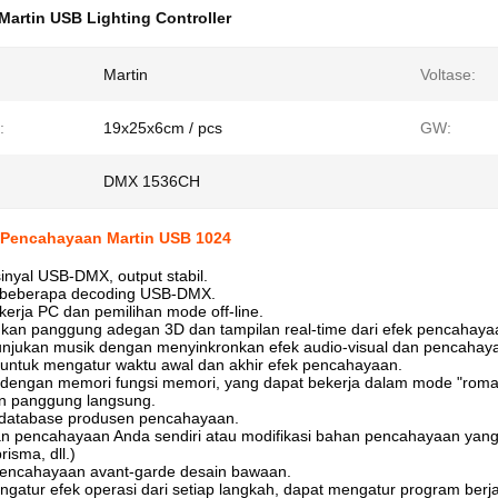
Martin USB Lighting Controller
Martin
Voltase:
:
19x25x6cm / pcs
GW:
DMX 1536CH
 Pencahayaan Martin USB 1024
inyal USB-DMX, output stabil.
beberapa decoding USB-DMX.
erja PC dan pemilihan mode off-line.
kan panggung adegan 3D dan tampilan real-time dari efek pencahay
tunjukan musik dengan menyinkronkan efek audio-visual dan pencahaya
l untuk mengatur waktu awal dan akhir efek pencahayaan.
i dengan memori fungsi memori, yang dapat bekerja dalam mode "ro
n panggung langsung.
database produsen pencahayaan.
an pencahayaan Anda sendiri atau modifikasi bahan pencahayaan yang
risma, dll.)
encahayaan avant-garde desain bawaan.
gatur efek operasi dari setiap langkah, dapat mengatur program berja