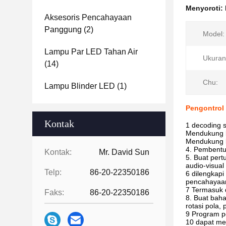
Menyoroti:
Aksesoris Pencahayaan
Panggung
(2)
Model:
Lampu Par LED Tahan Air
Ukuran
(14)
Chu:
Lampu Blinder LED
(1)
Pengontrol
Kontak
1 decoding s
Mendukung 
Mendukung k
4. Pembentu
Kontak:
Mr. David Sun
5. Buat per
audio-visua
Telp:
86-20-22350186
6 dilengkap
pencahayaa
7 Termasuk 
Faks:
86-20-22350186
8. Buat bah
rotasi pola, p
9 Program p
10 dapat men