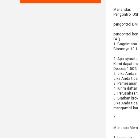
Menandai:
Pengontrol US
pengontrol DM
pengontrol ko
FAQ
1. Bagaimana 
Biasanya 10-1
2. Apa syarat
Kami dapat me
Deposit 1:50% 
2: Jika Anda m
Jika Anda tid
3: Pemesanan 
4: Kirim dafta
5: Perusahaan
6: Biarkan br
Jika Anda tid
mengambil bar
3. …
Mengapa Membe
1: Layanan