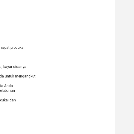
cepat produksi.
a, bayar sisanya
nda untuk mengangkut.
ada Anda
pelabuhan
 cukai dan