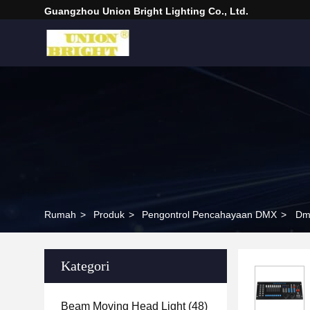
Guangzhou Union Bright Lighting Co., Ltd.
Rumah
>
Produk
>
Pengontrol Pencahayaan DMX
>
Dmx
Kategori
Beam Moving Head Light
(48)