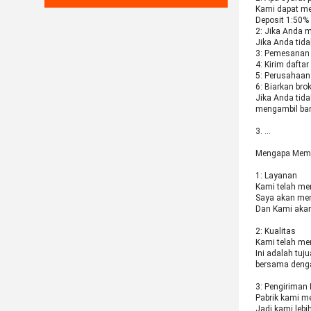
Kami dapat me
Deposit 1:50% 
2: Jika Anda m
Jika Anda tid
3: Pemesanan 
4: Kirim dafta
5: Perusahaan
6: Biarkan br
Jika Anda tid
mengambil bar
3. …
Mengapa Membe
1: Layanan
Kami telah mem
Saya akan men
Dan Kami akan
2: Kualitas
Kami telah men
Ini adalah tu
bersama denga
3: Pengiriman 
Pabrik kami me
Jadi kami lebi