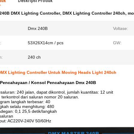
duk
Deskripsi Produk
240B DMX Lighting Controller
,
DMX Lighting Controller 240ch
,
mo
Dmx 240B
Voltase:
:
53X26X14cm / pcs
GW:
h:
240 ch
MX Lighting Controller Untuk Moving Heads Light 240ch
 Pencahayaan / Konsol Pencahayaan Dmx 240B
saluran: 240 jalan, dapat dikontrol, jumlah kuantitas: 12 unit
terkontrol dari saluran nomor 20 saluran.
gram langkah terbesar: 40
gkah selalu menghitung: 480
degan: 0,1 25,5 detik/langkah
saluran
put: AC220V-240V 50/60Hz