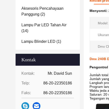
Rincian pro
Aksesoris Pencahayaan
Menyoroti:
Panggung
(2)
Model:
Lampu Par LED Tahan Air
(14)
Ukuran
Lampu Blinder LED
(1)
Dmx C
Kontak
Dmx 240B D
Pengontrol
Kontak:
Mr. David Sun
Jumlah total 
Jumlah yang 
Langkah pro
Telp:
86-20-22350186
Program lan
Waktu jeda a
Faks:
86-20-22350186
Saluran: 20 
Tegangan in