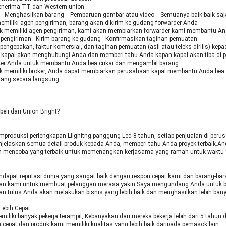
nerima TT dan Western union.
-- Menghasilkan barang -- Pembaruan gambar atau video -- Semuanya baik-baik saj
emiliki agen pengiriman, barang akan dikirim ke gudang forwarder Anda
ak memiliki agen pengiriman, kami akan membiarkan forwarder kami membantu A
pengiriman - Kirim barang ke gudang - Konfirmasikan tagihan pemuatan
r pengepakan, faktur komersial, dan tagihan pemuatan (asli atau teleks dirilis) kep
 kapal akan menghubungi Anda dan memberi tahu Anda kapan kapal akan tiba di 
oker Anda untuk membantu Anda bea cukai dan mengambil barang.
ak memiliki broker, Anda dapat membiarkan perusahaan kapal membantu Anda bea
ang secara langsung.
li dari Union Bright?
produksi perlengkapan Llighitng panggung Led 8 tahun, setiap penjualan di perus
jelaskan semua detail produk kepada Anda, memberi tahu Anda proyek terbaik.An
 mencoba yang terbaik untuk memenangkan kerjasama yang ramah untuk waktu 
dapat reputasi dunia yang sangat baik dengan respon cepat kami dan barang-baran
juan kami untuk membuat pelanggan merasa yakin.Saya mengundang Anda untuk 
n tulus.Anda akan melakukan bisnis yang lebih baik dan menghasilkan lebih bany
Lebih Cepat
miliki banyak pekerja terampil, Kebanyakan dari mereka bekerja lebih dari 5 tahun di
h cepat dan produk kami memiliki kualitas yang lebih baik daripada pemasok lain.