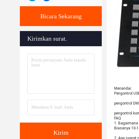
Bicara Sekarang
Kirimkan surat.
Menandai:
Pengontrol US
pengontrol DM
pengontrol ko
FAQ
1. Bagaimana 
Biasanya 10-1
Kirim
2. Apa syarat