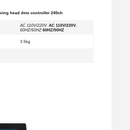
ving head dmx controller 240ch
AC 110V/220V.
AC 110V/220V.
60HZ/50HZ
60HZ/50HZ
3.5kg