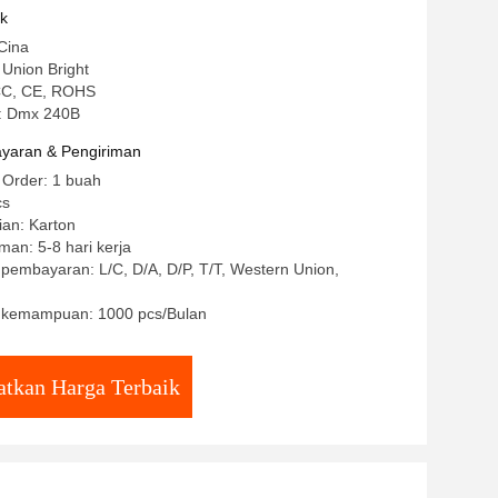
uk
Cina
Union Bright
CCC, CE, ROHS
: Dmx 240B
yaran & Pengiriman
 Order: 1 buah
cs
ian: Karton
man: 5-8 hari kerja
 pembayaran: L/C, D/A, D/P, T/T, Western Union,
 kemampuan: 1000 pcs/Bulan
tkan Harga Terbaik