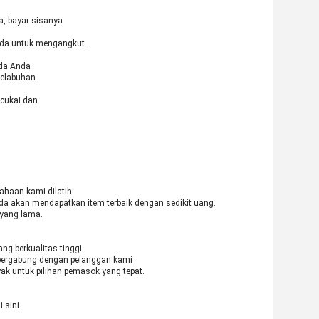
a, bayar sisanya
nda untuk mengangkut.
ada Anda
pelabuhan
 cukai dan
ahaan kami dilatih.
da akan mendapatkan item terbaik dengan sedikit uang.
yang lama.
g berkualitas tinggi.
bergabung dengan pelanggan kami
ak untuk pilihan pemasok yang tepat.
 sini.