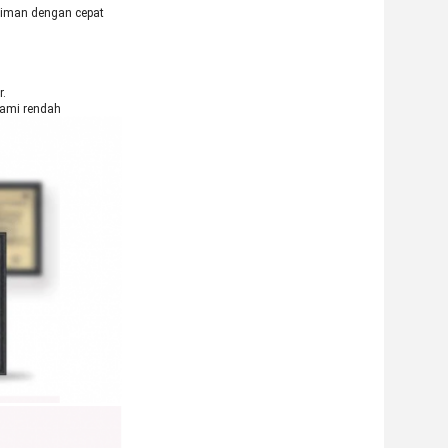
riman dengan cepat
r.
 kami rendah