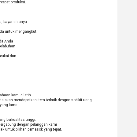
cepat produksi.
a, bayar sisanya
nda untuk mengangkut.
ada Anda
pelabuhan
 cukai dan
ahaan kami dilatih.
da akan mendapatkan item terbaik dengan sedikit uang.
yang lama.
g berkualitas tinggi.
bergabung dengan pelanggan kami
ak untuk pilihan pemasok yang tepat.