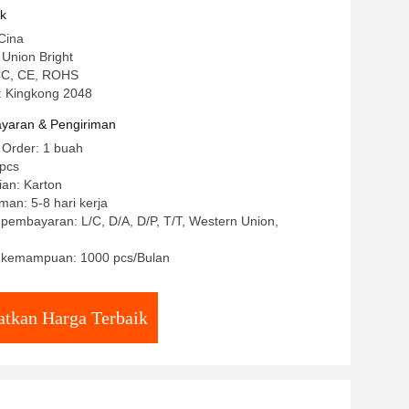
uk
Cina
Union Bright
CCC, CE, ROHS
 Kingkong 2048
yaran & Pengiriman
 Order: 1 buah
/pcs
ian: Karton
man: 5-8 hari kerja
 pembayaran: L/C, D/A, D/P, T/T, Western Union,
 kemampuan: 1000 pcs/Bulan
tkan Harga Terbaik