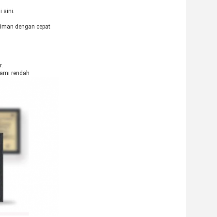
 sini.
riman dengan cepat
r.
 kami rendah