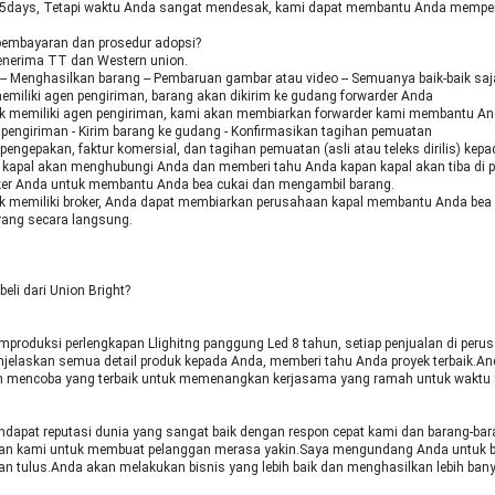
5days, Tetapi waktu Anda sangat mendesak, kami dapat membantu Anda memper
 pembayaran dan prosedur adopsi?
nerima TT dan Western union.
-- Menghasilkan barang -- Pembaruan gambar atau video -- Semuanya baik-baik saj
emiliki agen pengiriman, barang akan dikirim ke gudang forwarder Anda
ak memiliki agen pengiriman, kami akan membiarkan forwarder kami membantu A
pengiriman - Kirim barang ke gudang - Konfirmasikan tagihan pemuatan
r pengepakan, faktur komersial, dan tagihan pemuatan (asli atau teleks dirilis) kep
 kapal akan menghubungi Anda dan memberi tahu Anda kapan kapal akan tiba di 
oker Anda untuk membantu Anda bea cukai dan mengambil barang.
ak memiliki broker, Anda dapat membiarkan perusahaan kapal membantu Anda bea
ang secara langsung.
li dari Union Bright?
produksi perlengkapan Llighitng panggung Led 8 tahun, setiap penjualan di perus
jelaskan semua detail produk kepada Anda, memberi tahu Anda proyek terbaik.An
 mencoba yang terbaik untuk memenangkan kerjasama yang ramah untuk waktu 
dapat reputasi dunia yang sangat baik dengan respon cepat kami dan barang-baran
juan kami untuk membuat pelanggan merasa yakin.Saya mengundang Anda untuk 
n tulus.Anda akan melakukan bisnis yang lebih baik dan menghasilkan lebih bany