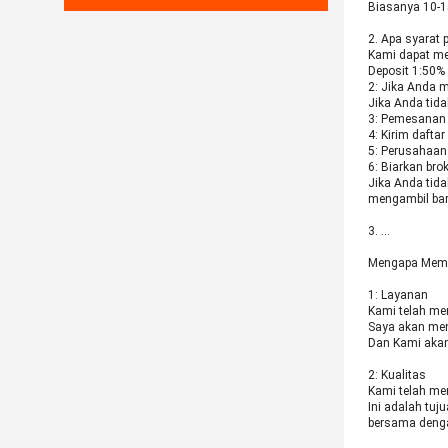
Biasanya 10-1
2. Apa syarat
Kami dapat me
Deposit 1:50% 
2: Jika Anda m
Jika Anda tid
3: Pemesanan 
4: Kirim dafta
5: Perusahaan
6: Biarkan br
Jika Anda tid
mengambil bar
3. …
Mengapa Membe
1: Layanan
Kami telah mem
Saya akan men
Dan Kami akan
2: Kualitas
Kami telah men
Ini adalah tu
bersama denga