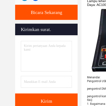
Lampu leher
Daya: AC100
Bicara Sekarang
Kirimkan surat.
Menandai:
Pengontrol US
pengontrol DM
pengontrol ko
Kirim
FAQ
1. Bagaimana 