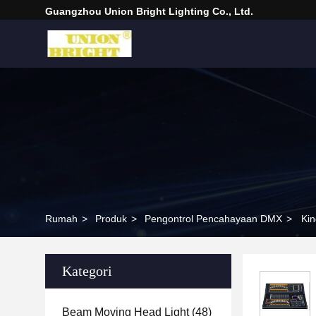
Guangzhou Union Bright Lighting Co., Ltd.
Rumah
>
Produk
>
Pengontrol Pencahayaan DMX
>
Kin
Kategori
Beam Moving Head Light
(48)