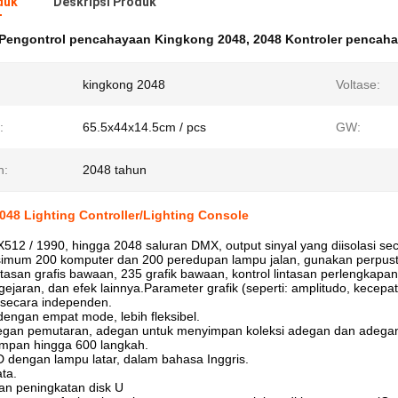
duk
Deskripsi Produk
Pengontrol pencahayaan Kingkong 2048
,
2048 Kontroler pencah
kingkong 2048
Voltase:
:
65.5x44x14.5cm / pcs
GW:
h:
2048 tahun
48 Lighting Controller/Lighting Console
12 / 1990, hingga 2048 saluran DMX, output sinyal yang diisolasi sec
simum 200 komputer dan 200 peredupan lampu jalan, gunakan perpus
ntasan grafis bawaan, 235 grafik bawaan, kontrol lintasan perlengkapan
gejaran, dan efek lainnya.Parameter grafik (seperti: amplitudo, kecepa
 secara independen.
engan empat mode, lebih fleksibel.
egan pemutaran, adegan untuk menyimpan koleksi adegan dan adegan m
mpan hingga 600 langkah.
 dengan lampu latar, dalam bahasa Inggris.
ata.
n peningkatan disk U