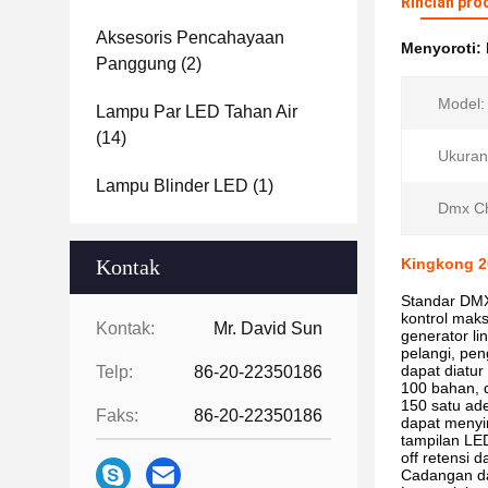
Rincian pro
Aksesoris Pencahayaan
Menyoroti:
Panggung
(2)
Model:
Lampu Par LED Tahan Air
(14)
Ukuran
Lampu Blinder LED
(1)
Dmx C
Kontak
Kingkong 20
Standar DMX5
kontrol mak
Kontak:
Mr. David Sun
generator li
pelangi, pen
dapat diatur
Telp:
86-20-22350186
100 bahan, d
150 satu ad
Faks:
86-20-22350186
dapat menyi
tampilan LED
off retensi d
Cadangan da