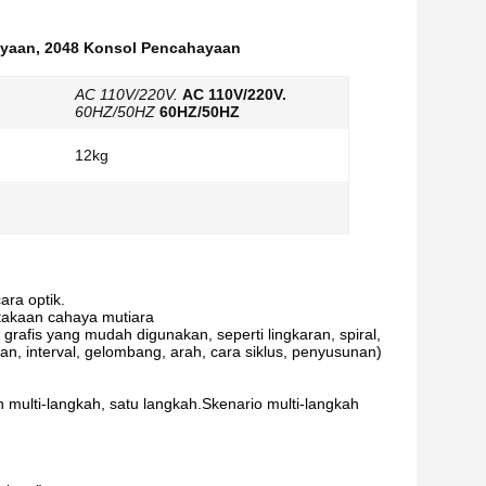
ayaan
,
2048 Konsol Pencahayaan
AC 110V/220V.
AC 110V/220V.
60HZ/50HZ
60HZ/50HZ
12kg
ara optik.
takaan cahaya mutiara
 grafis yang mudah digunakan, seperti lingkaran, spiral,
tan, interval, gelombang, arah, cara siklus, penyusunan)
ulti-langkah, satu langkah.Skenario multi-langkah