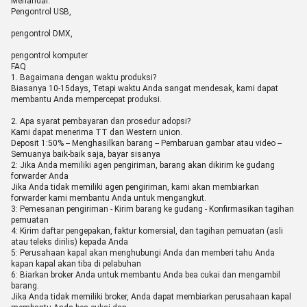
Menandai:
Pengontrol USB,
pengontrol DMX,
pengontrol komputer
FAQ
1. Bagaimana dengan waktu produksi?
Biasanya 10-15days, Tetapi waktu Anda sangat mendesak, kami dapat
membantu Anda mempercepat produksi.
2. Apa syarat pembayaran dan prosedur adopsi?
Kami dapat menerima TT dan Western union.
Deposit 1:50% -- Menghasilkan barang -- Pembaruan gambar atau video --
Semuanya baik-baik saja, bayar sisanya
2: Jika Anda memiliki agen pengiriman, barang akan dikirim ke gudang
forwarder Anda
Jika Anda tidak memiliki agen pengiriman, kami akan membiarkan
forwarder kami membantu Anda untuk mengangkut.
3: Pemesanan pengiriman - Kirim barang ke gudang - Konfirmasikan tagihan
pemuatan
4: Kirim daftar pengepakan, faktur komersial, dan tagihan pemuatan (asli
atau teleks dirilis) kepada Anda
5: Perusahaan kapal akan menghubungi Anda dan memberi tahu Anda
kapan kapal akan tiba di pelabuhan
6: Biarkan broker Anda untuk membantu Anda bea cukai dan mengambil
barang.
Jika Anda tidak memiliki broker, Anda dapat membiarkan perusahaan kapal