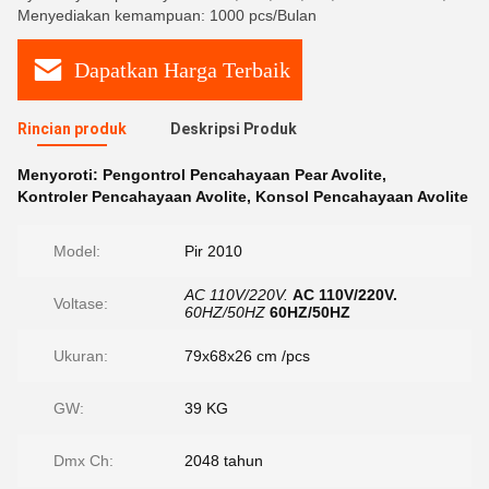
Menyediakan kemampuan: 1000 pcs/Bulan
Dapatkan Harga Terbaik
Rincian produk
Deskripsi Produk
Menyoroti:
Pengontrol Pencahayaan Pear Avolite
,
Kontroler Pencahayaan Avolite
,
Konsol Pencahayaan Avolite
Model:
Pir 2010
AC 110V/220V.
AC 110V/220V.
Voltase:
60HZ/50HZ
60HZ/50HZ
Ukuran:
79x68x26 cm /pcs
GW:
39 KG
Dmx Ch:
2048 tahun