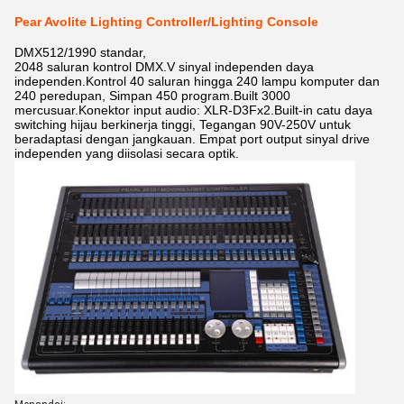
Pear Avolite Lighting Controller/Lighting Console
DMX512/1990 standar,
2048 saluran kontrol DMX.V sinyal independen daya
independen.Kontrol 40 saluran hingga 240 lampu komputer dan
240 peredupan, Simpan 450 program.Built 3000
mercusuar.Konektor input audio: XLR-D3Fx2.Built-in catu daya
switching hijau berkinerja tinggi, Tegangan 90V-250V untuk
beradaptasi dengan jangkauan. Empat port output sinyal drive
independen yang diisolasi secara optik.