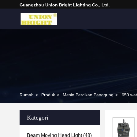
Guangzhou Union Bright Lighting Co., Ltd.
Rumah
>
Produk
>
Mesin Percikan Panggung
>
650 wat
Kategori
Beam Moving Head Light
(48)