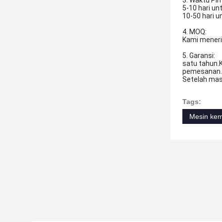
3. Waktu Pim
5-10 hari u
10-50 hari 
4. MOQ:
Kami meneri
5. Garansi:
satu tahun.
pemesanan.
Setelah mas
Tags:
Mesin kem