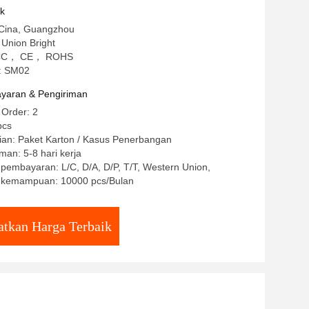
uk
 Cina, Guangzhou
Union Bright
: CCC， CE， ROHS
: SM02
yaran & Pengiriman
 Order: 2
pcs
ian: Paket Karton / Kasus Penerbangan
man: 5-8 hari kerja
 pembayaran: L/C, D/A, D/P, T/T, Western Union,
 kemampuan: 10000 pcs/Bulan
tkan Harga Terbaik