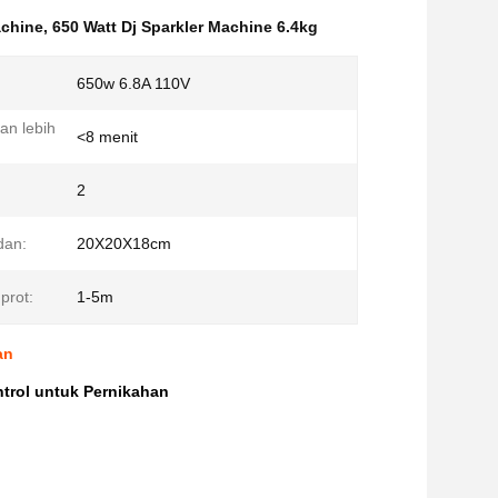
achine
,
650 Watt Dj Sparkler Machine 6.4kg
650w 6.8A 110V
n lebih
<8 menit
2
dan:
20X20X18cm
prot:
1-5m
an
trol untuk Pernikahan