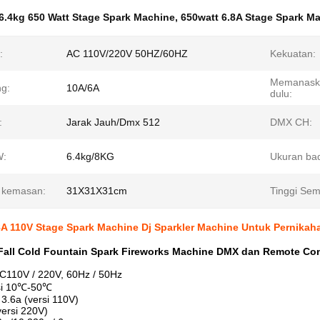
6.4kg 650 Watt Stage Spark Machine
,
650watt 6.8A Stage Spark M
:
AC 110V/220V 50HZ/60HZ
Kekuatan:
Memanaska
ng:
10A/6A
dulu:
:
Jarak Jauh/Dmx 512
DMX CH:
:
6.4kg/8KG
Ukuran ba
 kemasan:
31X31X31cm
Tinggi Sem
8A 110V Stage Spark Machine Dj Sparkler Machine Untuk Pernikah
Fall Cold Fountain Spark Fireworks Machine DMX dan Remote Con
C110V / 220V, 60Hz / 50Hz
si 10℃-50℃
3.6a (versi 110V)
versi 220V)