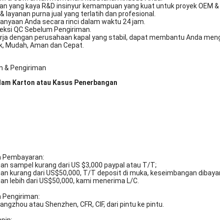
an yang kaya R&D insinyur kemampuan yang kuat untuk proyek OEM &
 & layanan purna jual yang terlatih dan profesional.
tanyaan Anda secara rinci dalam waktu 24 jam.
peksi QC Sebelum Pengiriman.
erja dengan perusahaan kapal yang stabil, dapat membantu Anda mengi
ik, Mudah, Aman dan Cepat.
 & Pengiriman
lam Karton atau Kasus Penerbangan
n Pembayaran:
an sampel kurang dari US $3,000 paypal atau T/T;
an kurang dari US$50,000, T/T deposit di muka, keseimbangan dibaya
an lebih dari US$50,000, kami menerima L/C.
n Pengiriman:
ngzhou atau Shenzhen, CFR, CIF, dari pintu ke pintu.