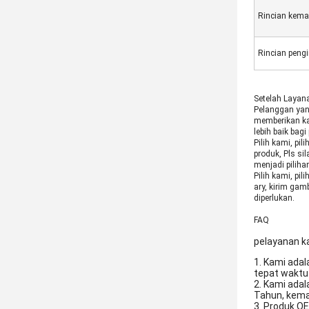
Rincian kema
Rincian pengi
Setelah Layan
Pelanggan yan
memberikan ka
lebih baik ba
Pilih kami, p
produk, Pls s
menjadi piliha
Pilih kami, pili
ary, kirim ga
diperlukan.
FAQ
pelayanan k
1. Kami ada
tepat waktu
2. Kami adal
Tahun, kemam
3. Produk O