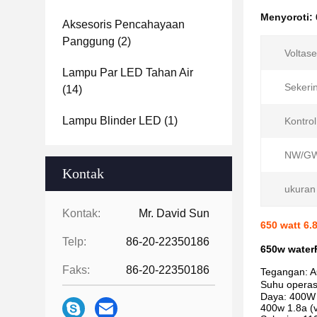
Menyoroti:
Aksesoris Pencahayaan
Panggung
(2)
Voltase
Lampu Par LED Tahan Air
Sekeri
(14)
Lampu Blinder LED
(1)
Kontrol
NW/GW
Kontak
ukuran
Kontak:
Mr. David Sun
650 watt 6.
Telp:
86-20-22350186
650w water
Faks:
86-20-22350186
Tegangan: A
Suhu opera
Daya: 400W 
400w 1.8a (