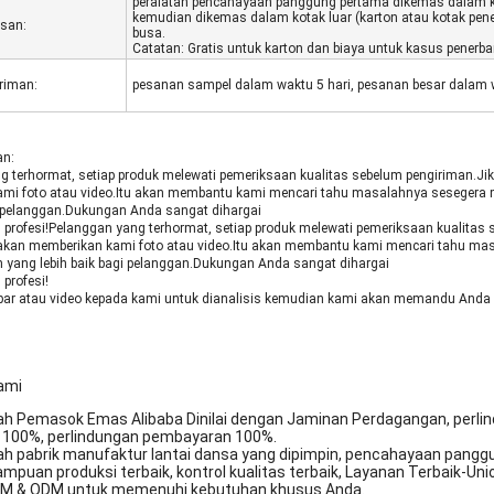
peralatan pencahayaan panggung pertama dikemas dalam 
kemudian dikemas dalam kotak luar (karton atau kotak pe
san:
busa.
Catatan: Gratis untuk karton dan biaya untuk kasus penerb
riman:
pesanan sampel dalam waktu 5 hari, pesanan besar dalam 
an:
g terhormat, setiap produk melewati pemeriksaan kualitas sebelum pengiriman.
mi foto atau video.Itu akan membantu kami mencari tahu masalahnya sesegera m
gi pelanggan.Dukungan Anda sangat dihargai
ilih profesi!Pelanggan yang terhormat, setiap produk melewati pemeriksaan kual
ilakan memberikan kami foto atau video.Itu akan membantu kami mencari tahu ma
n yang lebih baik bagi pelanggan.Dukungan Anda sangat dihargai
h profesi!
mbar atau video kepada kami untuk dianalisis kemudian kami akan memandu Anda 
ami
lah Pemasok Emas Alibaba Dinilai dengan Jaminan Perdagangan, perlin
 100%, perlindungan pembayaran 100%.
ah pabrik manufaktur lantai dansa yang dipimpin, pencahayaan panggu
puan produksi terbaik, kontrol kualitas terbaik, Layanan Terbaik-Union
EM & ODM untuk memenuhi kebutuhan khusus Anda.