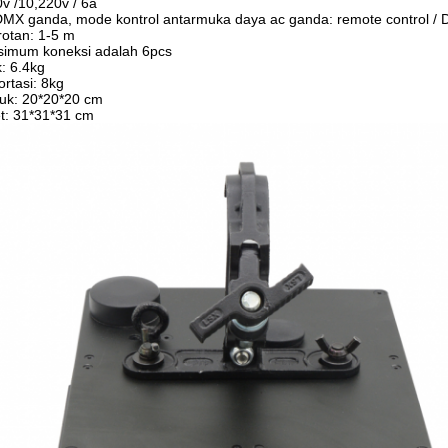
v /10,220v / 6a
MX ganda, mode kontrol antarmuka daya ac ganda: remote control /
rotan: 1-5 m
imum koneksi adalah 6pcs
: 6.4kg
ortasi: 8kg
uk: 20*20*20 cm
t: 31*31*31 cm