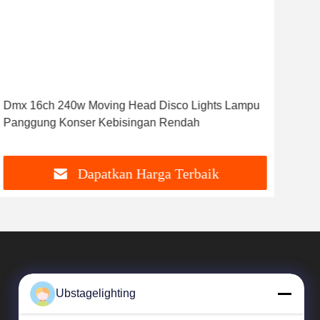
Dmx 16ch 240w Moving Head Disco Lights Lampu
Out
Panggung Konser Kebisingan Rendah
0-1
Dapatkan Harga Terbaik
Ubstagelighting