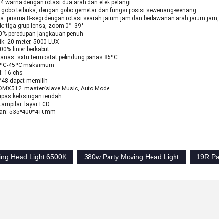
4 warna dengan rotasi dua arah dan efek pelangi
 gobo terbuka, dengan gobo gemetar dan fungsi posisi sewenang-wenang
a: prisma 8-segi dengan rotasi searah jarum jam dan berlawanan arah jarum jam,
k: tiga grup lensa, zoom 0° -39°
0% peredupan jangkauan penuh
ik: 20 meter, 5000 LUX
00% linier berkabut
panas: satu termostat pelindung panas 85ºC
-10ºC-45ºC maksimum
l: 16 chs
/48 dapat memilih
 DMX512, master/slave.Music, Auto Mode
kipas kebisingan rendah
tampilan layar LCD
san: 535*400*410mm
ng Head Light 6500K
380w Party Moving Head Light
19R Pa