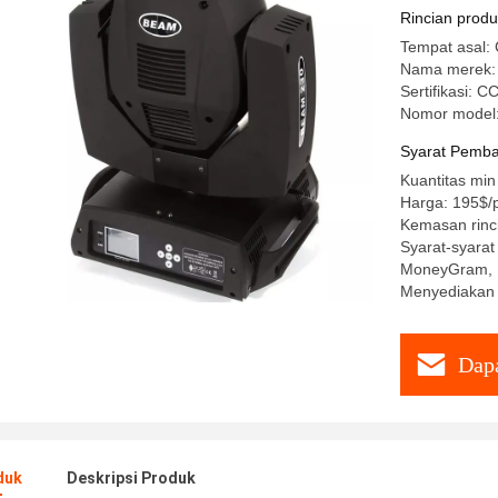
Rincian prod
Tempat asal: 
Nama merek: 
Sertifikasi:
Nomor model
Syarat Pemba
Kuantitas min
Harga: 195$/
Kemasan rinc
Syarat-syarat
MoneyGram, P
Menyediakan
Dapa
duk
Deskripsi Produk