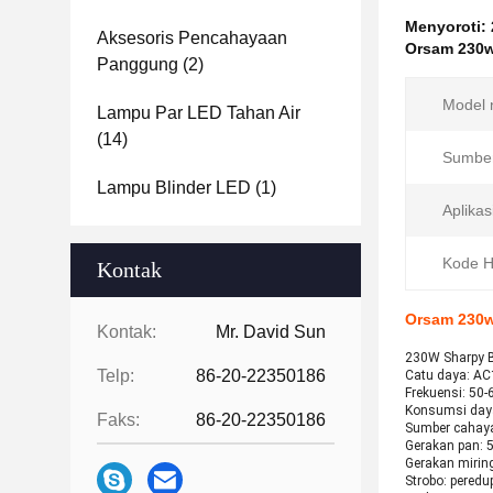
Menyoroti:
Aksesoris Pencahayaan
Orsam 230w
Panggung
(2)
Model 
Lampu Par LED Tahan Air
(14)
Sumber
Lampu Blinder LED
(1)
Aplikas
Kode H
Kontak
Orsam 230w
Kontak:
Mr. David Sun
230W Sharpy 
Telp:
86-20-22350186
Catu daya: A
Frekuensi: 50
Konsumsi day
Faks:
86-20-22350186
Sumber cahaya
Gerakan pan: 5
Gerakan miring
Strobo: peredu