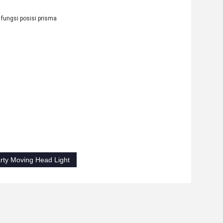
 fungsi posisi prisma
rty Moving Head Light