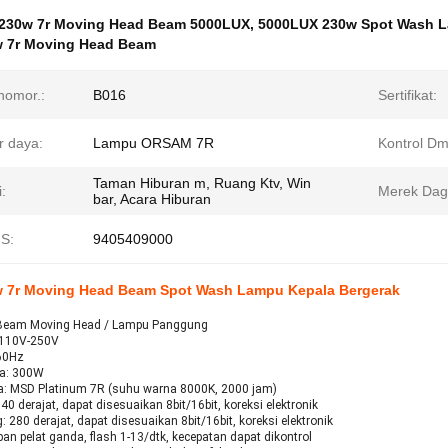
230w 7r Moving Head Beam 5000LUX
,
5000LUX 230w Spot Wash 
 7r Moving Head Beam
nomor.:
B016
Sertifikat:
 daya:
Lampu ORSAM 7R
Kontrol Dm
Taman Hiburan m, Ruang Ktv, Win
i:
Merek Dag
bar, Acara Hiburan
S:
9405409000
 7r Moving Head Beam Spot Wash Lampu Kepala Bergerak
Beam Moving Head / Lampu Panggung
C110V-250V
-60Hz
a: 300W
: MSD Platinum 7R (suhu warna 8000K, 2000 jam)
40 derajat, dapat disesuaikan 8bit/16bit, koreksi elektronik
: 280 derajat, dapat disesuaikan 8bit/16bit, koreksi elektronik
pan pelat ganda, flash 1-13/dtk, kecepatan dapat dikontrol