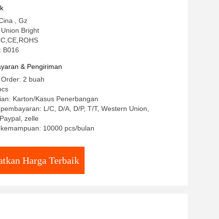
uk
Cina , Gz
Union Bright
 CCC,CE,ROHS
: B016
yaran & Pengiriman
 Order: 2 buah
pcs
ian: Karton/Kasus Penerbangan
 pembayaran: L/C, D/A, D/P, T/T, Western Union,
aypal, zelle
 kemampuan: 10000 pcs/bulan
tkan Harga Terbaik