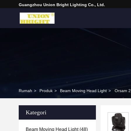
Guangzhou Union Bright Lighting Co., Ltd.
Rumah
>
Produk
>
Beam Moving Head Light
>
Orsam 2
Kategori
Beam Moving Head Light
(48)