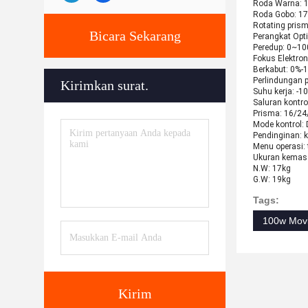
Roda Warna: 1
Roda Gobo: 17
Rotating prism
Bicara Sekarang
Perangkat Opti
Peredup: 0~10
Fokus Elektron
Berkabut: 0%-1
Perlindungan 
Kirimkan surat.
Suhu kerja: 
Saluran kontro
Prisma: 16/24
Mode kontrol:
Pendinginan: 
Menu operasi: 
Ukuran kema
N.W: 17kg
G.W: 19kg
Tags:
100w Movi
Kirim