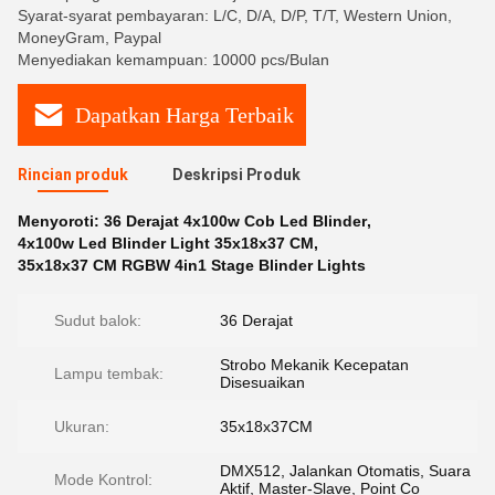
Syarat-syarat pembayaran: L/C, D/A, D/P, T/T, Western Union,
MoneyGram, Paypal
Menyediakan kemampuan: 10000 pcs/Bulan
Dapatkan Harga Terbaik
Rincian produk
Deskripsi Produk
Menyoroti:
36 Derajat 4x100w Cob Led Blinder
,
4x100w Led Blinder Light 35x18x37 CM
,
35x18x37 CM RGBW 4in1 Stage Blinder Lights
Sudut balok:
36 Derajat
Strobo Mekanik Kecepatan
Lampu tembak:
Disesuaikan
Ukuran:
35x18x37CM
DMX512, Jalankan Otomatis, Suara
Mode Kontrol:
Aktif, Master-Slave, Point Co