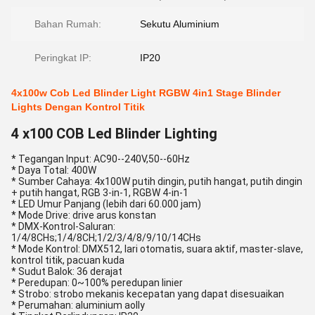
Bahan Rumah:
Sekutu Aluminium
Peringkat IP:
IP20
4x100w Cob Led Blinder Light RGBW 4in1 Stage Blinder
Lights Dengan Kontrol Titik
4 x100 COB Led Blinder Lighting
* Tegangan Input: AC90--240V,50--60Hz
* Daya Total: 400W
* Sumber Cahaya: 4x100W putih dingin, putih hangat, putih dingin
+ putih hangat, RGB 3-in-1, RGBW 4-in-1
* LED Umur Panjang (lebih dari 60.000 jam)
* Mode Drive: drive arus konstan
* DMX-Kontrol-Saluran:
1/4/8CHs;1/4/8CH;1/2/3/4/8/9/10/14CHs
* Mode Kontrol: DMX512, lari otomatis, suara aktif, master-slave,
kontrol titik, pacuan kuda
* Sudut Balok: 36 derajat
* Peredupan: 0~100% peredupan linier
* Strobo: strobo mekanis kecepatan yang dapat disesuaikan
* Perumahan: aluminium aolly