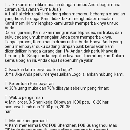
T: Jika kami memiliki masalah dengan lampu Anda, bagaimana
caranya?(Layanan Purna Jual)
A: Hal-hal elektronik terkadang akan menemui beberapa masalah
yang tidak terduga. Kami tidak takut menghadapi masalah.
Kami memiliki tim lengkap kami untuk memperbaikinya untuk
Anda.
Dalam garansi, Kami akan mengirimkan klip video, instruksi, dan
suku cadang untuk mengajari Anda cara memperbaikinya.
Tanpa garansi, Kami masih di sini untuk Anda. Hanya Anda yang
perlu membayar suku cadang. Umpan balik kerusakan kami
dikendalikan hingga kurang dari 1%. Anda tidak perlu khawatir
tentang itu. Sikap dan kecepatan layanan diperhitungkan. Dalam
semua bagian ini, Anda dapat sepenuhnya yakin.
Q: Bisakah kita menyesuaikan Logo?
J: Ya.Jika Anda perlu menyesuaikan Logo, silahkan hubungi kami.
T: Ketentuan Pembayaran
A: 30% uang muka dan 70% dibayar sebelum pengiriman;
T: Waktu pengiriman
A: Mini order, 3-5 hari kerja. Di bawah 1000 pcs, 10-20 hari
biasanya.Lebih dari 1000 pcs, 20-35
hari.
T: Metode pengiriman?
A: Kami menerima EXW, FOB Shenzhen, FOB Guangzhou atau
CIF.Anda dapat memilih yang paling nyaman atau hemat