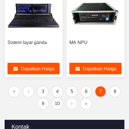
Sistem layar ganda
MA NPU
Dapatkan Harga
Dapatkan Harga
Terbaik
Terbaik
3
4
5
6
7
8
9
10
Kontak