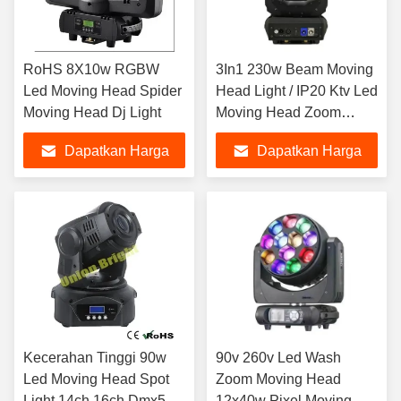
RoHS 8X10w RGBW
3In1 230w Beam Moving
Led Moving Head Spider
Head Light / IP20 Ktv Led
Moving Head Dj Light
Moving Head Zoom
Wash
Dapatkan Harga
Dapatkan Harga
Terbaik
Terbaik
Kecerahan Tinggi 90w
90v 260v Led Wash
Led Moving Head Spot
Zoom Moving Head
Light 14ch 16ch Dmx512
12x40w Pixel Moving