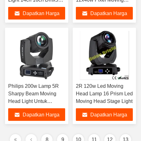
Moving Head
Head Dj Lights
Dapatkan Harga
Dapatkan Harga
Terbaik
Terbaik
Philips 200w Lamp 5R
2R 120w Led Moving
Sharpy Beam Moving
Head Lamp 16 Prism Led
Head Light Untuk
Moving Head Stage Light
Hiburan
Dapatkan Harga
Dapatkan Harga
Terbaik
Terbaik
8
9
10
11
12
13