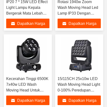
IP20 7 * 15W LED Effect
Rotasi 1940w Zoom
Light Lampu Kepala
Wash Moving Head Led
Bergerak Mata Lebah
Lamp IP33 Dengan
Super Terang
Kipas Kebisingan
Dapatkan Harga
Dapatkan Harga
Rendah
Terbaik
Terbaik
Kecerahan Tinggi 6500K
15/115CH 25x10w LED
7x40w LED Wash
Wash Moving Head Light
Moving Head Untuk
0-100% Peredupan
Taman Hiburan
Linear
Dapatkan Harga
Dapatkan Harga